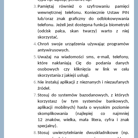
Pamiętaj również o szyfrowaniu pamięci
wewnętrznej telefonu. Koniecznie Ustaw PIN
lub/oraz znak graficzny do odblokowywania
telefonu. Jeżeli jest dostępna funkcja biometryki
(odcisk palca, skan twarzy) warto z niej
skorzystać.
Chroń swoje urządzenia używając programów
antywirusowych.
Uważaj na wiadomości sms, e-mail, telefony,
które nakłaniają Cię do podania danych
osobowych czy kliknięcia w link w celu
skorzystania z jakiejś usługi.
Nie instaluj aplikacji z nieznanych i niezaufanych
źródeł.
Stosuj do systemów bazodanowych, z których
korzystasz (w tym systemów bankowych,
aplikacji mobilnych) hasła o wysokim poziomie
skomplikowania (najlepiej co najmniej
12 znaków, wielka, mała litera, cyfra i znak
specjalny).
Stosuj uwierzytelnianie dwuskładnikowe (np.