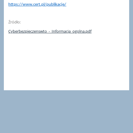
https://www.cert.pl/publikacje/
Źródło:
Cyberbezpieczenswto_-_Informacja_ogolna.pdf