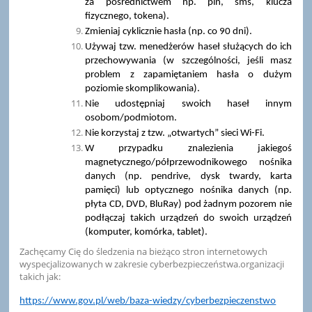
za pośrednictwem np. pin, sms, klucza
fizycznego, tokena).
Zmieniaj cyklicznie hasła (np. co 90 dni).
Używaj tzw. menedżerów haseł służących do ich
przechowywania (w szczególności, jeśli masz
problem z zapamiętaniem hasła o dużym
poziomie skomplikowania).
Nie udostępniaj swoich haseł innym
osobom/podmiotom.
Nie korzystaj z tzw. „otwartych” sieci Wi-Fi.
W przypadku znalezienia jakiegoś
magnetycznego/półprzewodnikowego nośnika
danych (np. pendrive, dysk twardy, karta
pamięci) lub optycznego nośnika danych (np.
płyta CD, DVD, BluRay) pod żadnym pozorem nie
podłączaj takich urządzeń do swoich urządzeń
(komputer, komórka, tablet).
Zachęcamy Cię do śledzenia na bieżąco stron internetowych
wyspecjalizowanych w zakresie cyberbezpieczeństwa.organizacji
takich jak:
https://www.gov.pl/web/baza-wiedzy/cyberbezpieczenstwo