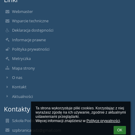
Webmaster
Wsparcie techniczne
Deklaracja dostępności
Informacje prawne
Polityka prywatności
Metryczka
Mapa strony
O nas
Kontakt
Aktualności
Kontakty
Ta strona wykorzystuje pliki cookies. Korzystając z niej 
wyrażasz zgodę na ich używanie, zgodnie z aktualnymi 
ustawieniami przeglądarki.

Szkoła Podstawowa w Branicy Radzyńskiej
Więcej informacji znajdziesz w 
Polityce prywatności
.
szpbranicaradz@gmail.com
OK