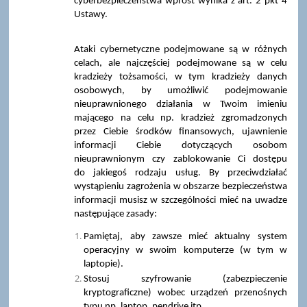
cyberbezpieczeństwa wprost wynika z art. 2 pkt 4
Ustawy.
Ataki cybernetyczne podejmowane są w różnych
celach, ale najczęściej podejmowane są w celu
kradzieży tożsamości, w tym kradzieży danych
osobowych, by umożliwić podejmowanie
nieuprawnionego działania w Twoim imieniu
mającego na celu np. kradzież zgromadzonych
przez Ciebie środków finansowych, ujawnienie
informacji Ciebie dotyczących osobom
nieuprawnionym czy zablokowanie Ci dostępu
do jakiegoś rodzaju usług. By przeciwdziałać
wystąpieniu zagrożenia w obszarze bezpieczeństwa
informacji musisz w szczególności mieć na uwadze
następujące zasady:
Pamiętaj, aby zawsze mieć aktualny system
operacyjny w swoim komputerze (w tym w
laptopie).
Stosuj szyfrowanie (zabezpieczenie
kryptograficzne) wobec urządzeń przenośnych
typu np. laptop, pendrive itp.