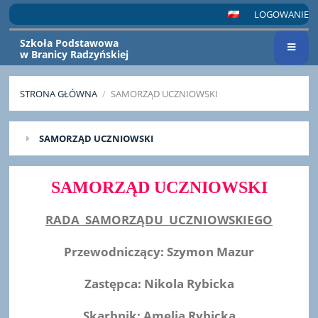
LOGOWANIE
Szkoła Podstawowa
w Branicy Radzyńskiej
STRONA GŁÓWNA
/
SAMORZĄD UCZNIOWSKI
SAMORZĄD
SAMORZĄD UCZNIOWSKI
UCZNIOWSKI
SAMORZĄD UCZNIOWSKI
RADA SAMORZĄDU UCZNIOWSKIEGO
Przewodniczący: Szymon Mazur
Zastępca: Nikola Rybicka
Skarbnik: Amelia Rybicka