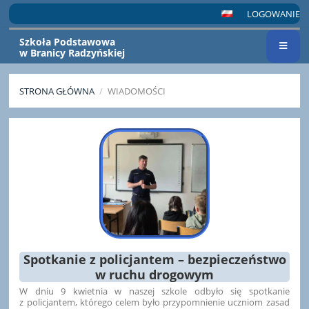
LOGOWANIE
Szkoła Podstawowa
w Branicy Radzyńskiej
STRONA GŁÓWNA
/
WIADOMOŚCI
WIADOMOŚCI
Spotkanie z policjantem – bezpieczeństwo
w ruchu drogowym
W dniu 9 kwietnia w naszej szkole odbyło się spotkanie
z policjantem, którego celem było przypomnienie uczniom zasad