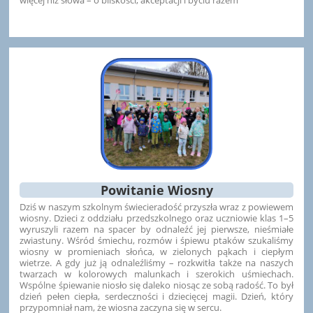
Powitanie Wiosny
Dziś w naszym szkolnym świecieradość przyszła wraz z powiewem
wiosny. Dzieci z oddziału przedszkolnego oraz uczniowie klas 1–5
wyruszyli razem na spacer by odnaleźć jej pierwsze, nieśmiałe
zwiastuny. Wśród śmiechu, rozmów i śpiewu ptaków szukaliśmy
wiosny w promieniach słońca, w zielonych pąkach i ciepłym
wietrze. A gdy już ją odnaleźliśmy – rozkwitła także na naszych
twarzach w kolorowych malunkach i szerokich uśmiechach.
Wspólne śpiewanie niosło się daleko niosąc ze sobą radość. To był
dzień pełen ciepła, serdeczności i dziecięcej magii. Dzień, który
przypomniał nam, że wiosna zaczyna się w sercu.