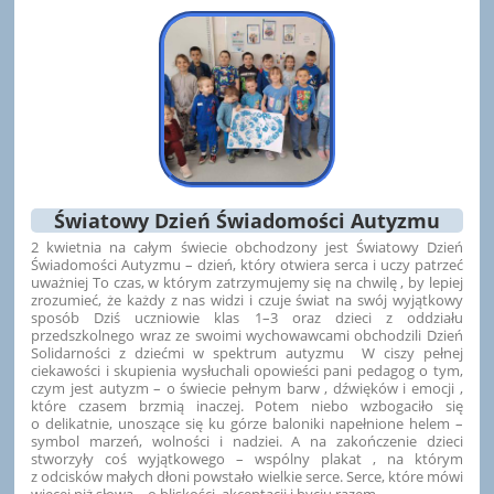
Światowy Dzień Świadomości Autyzmu
2 kwietnia na całym świecie obchodzony jest Światowy Dzień
Świadomości Autyzmu – dzień, który otwiera serca i uczy patrzeć
uważniej To czas, w którym zatrzymujemy się na chwilę , by lepiej
zrozumieć, że każdy z nas widzi i czuje świat na swój wyjątkowy
sposób Dziś uczniowie klas 1–3 oraz dzieci z oddziału
przedszkolnego wraz ze swoimi wychowawcami obchodzili Dzień
Solidarności z dziećmi w spektrum autyzmu W ciszy pełnej
ciekawości i skupienia wysłuchali opowieści pani pedagog o tym,
czym jest autyzm – o świecie pełnym barw , dźwięków i emocji ,
które czasem brzmią inaczej. Potem niebo wzbogaciło się
o delikatnie, unoszące się ku górze baloniki napełnione helem –
symbol marzeń, wolności i nadziei. A na zakończenie dzieci
stworzyły coś wyjątkowego – wspólny plakat , na którym
z odcisków małych dłoni powstało wielkie serce. Serce, które mówi
więcej niż słowa – o bliskości, akceptacji i byciu razem