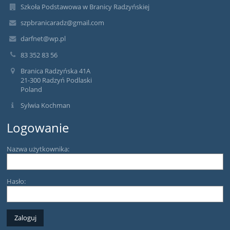
Szkoła Podstawowa w Branicy Radzyńskiej
szpbranicaradz@gmail.com
darfnet@wp.pl
83 352 83 56
Branica Radzyńska 41A
21-300 Radzyń Podlaski
Poland
Sylwia Kochman
Logowanie
Nazwa użytkownika:
Hasło: