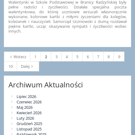
Walentynki w Szkole Podstawowej w Branicy Radzyńskiej były
pełne radości i życzliwości. Działała specjalna poczta
walentynkowa, do której uczniowie wrzucali własnoręcznie
wykonane, kolorowe kartki z miłymi życzeniami dla kolegów,
koleżanek i nauczycieli. Samorząd Uczniowski z dumą rozdawał
piękne kartki, ucząc okazywanie sympatii i życzliwości wobec
innych.
Wstecz
1
2
3
4
5
6
7
8
9
10
Dalej
Archiwum Aktualności
Lipiec 2026
Czerwiec 2026
Maj 2026
Kwiecień 2026
Luty 2026
Grudzień 2025
Listopad 2025
Październik 2025